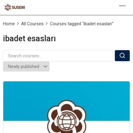
Skip
to
content
Home
All Courses
Courses tagged “ibadet esasları”
ibadet esasları