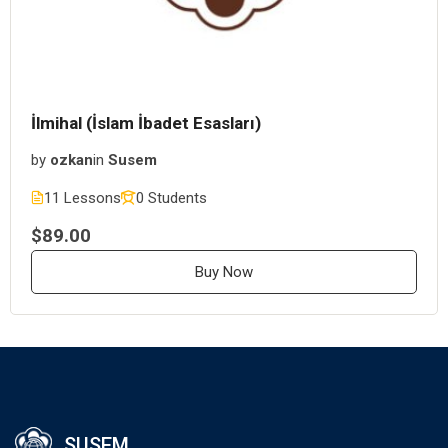
İlmihal (İslam İbadet Esasları)
by
ozkan
in
Susem
11 Lessons
0 Students
$89.00
Buy Now
SUSEM