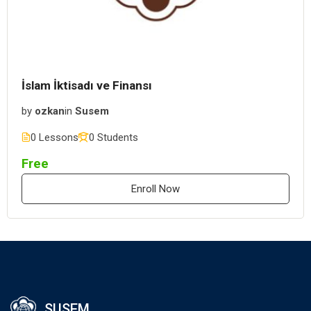
İslam İktisadı ve Finansı
by
ozkan
in
Susem
0 Lessons
0 Students
Free
Enroll Now
SUSEM