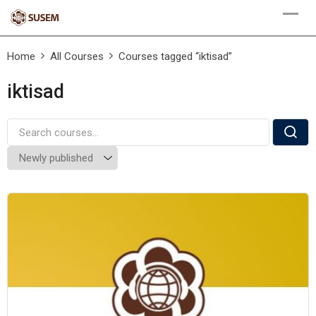
Skip
to
content
Home
All Courses
Courses tagged “iktisad”
iktisad