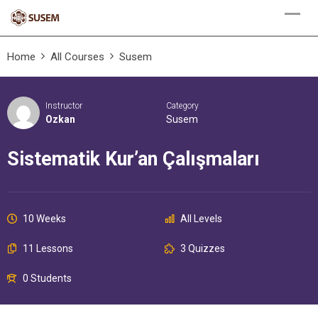
Skip
to
content
Home
All Courses
Susem
Instructor
Category
Ozkan
Susem
Sistematik Kur’an Çalışmaları
10 Weeks
All Levels
11 Lessons
3 Quizzes
0 Students